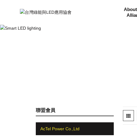
About
Alli
聯盟會員
AcTel Power Co.,Ltd