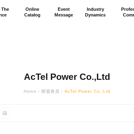
 The
Online
Event
Industry
Profe
ance
Catalog
Message
Dynamics
Comm
AcTel Power Co.,Ltd
Home
/
聯盟會員
/
AcTel Power Co.,Ltd