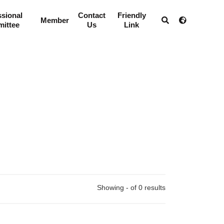
ssional
Contact
Friendly
Member
ittee
Us
Link
Showing - of 0 results