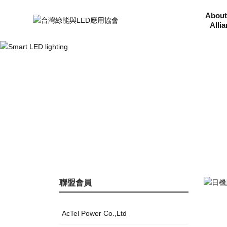
About
Alli
聯盟會員
AcTel Power Co.,Ltd