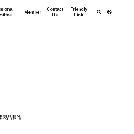
ssional
Contact
Friendly
Member
ittee
Us
Link
膠製品製造