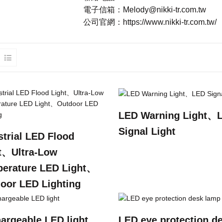
電子信箱：
Melody@nikki-tr.com.tw
公司官網：
https://www.nikki-tr.com.tw/
LED Warning Light、
Signal Light
strial LED Flood
t、Ultra-Low
erature LED Light、
oor LED Lighting
argeable LED light
LED eye protection d