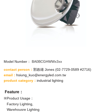
Model Number：
BA0BCGHWWx3xx
contact person
：
郭政雄 Jones
(
02-7729-0589 #2716
)
email
：
hsiung_kuo@energyled.com.tw
product category
：
industrial lighting
Feature：
※Product Usage：
Factory Lighting,
Warehousre Lighting