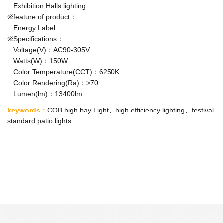
Exhibition Halls lighting
※feature of product：
Energy Label
※Specifications：
Voltage(V)：AC90-305V
Watts(W)：150W
Color Temperature(CCT)：6250K
Color Rendering(Ra)：>70
Lumen(lm)：13400lm
keywords
：
COB high bay Light、high efficiency lighting、festival
standard patio lights