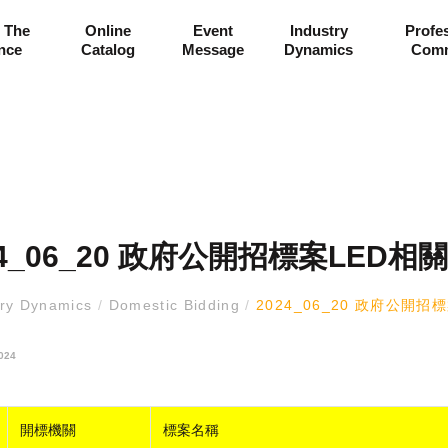
 The
Online
Event
Industry
Profe
ance
Catalog
Message
Dynamics
Comm
24_06_20 政府公開招標案LED相
try Dynamics
/
Domestic Bidding
/
2024_06_20 政府公開招
024
開標機關
標案名稱