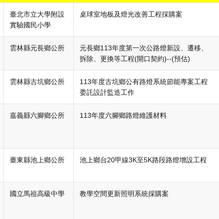
臺北市立大學附設
桌球室地板及燈光改善工程採購案
實驗國民小學
雲林縣元長鄉公所
元長鄉113年度第一次公路燈新設、遷移、
拆除、更換等工程(開口契約)--(預估)
雲林縣古坑鄉公所
113年度古坑鄉公有路燈系統節能專案工程
委託設計監造工作
嘉義縣六腳鄉公所
113年度六腳鄉路燈維護材料
臺東縣池上鄉公所
池上鄉台20甲線3K至5K路段路燈增設工程
國立馬祖高級中學
教學空間更新照明系統採購案