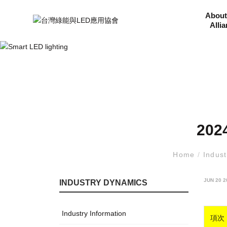
About
Alli
20
Home
/
Indus
JUN 20 2
INDUSTRY DYNAMICS
Industry Information
項次