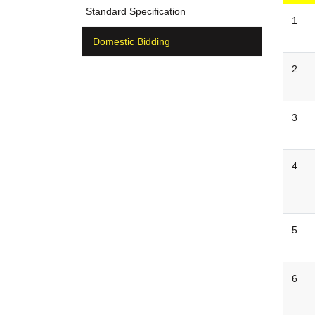
Standard Specification
1
Domestic Bidding
2
3
4
5
6