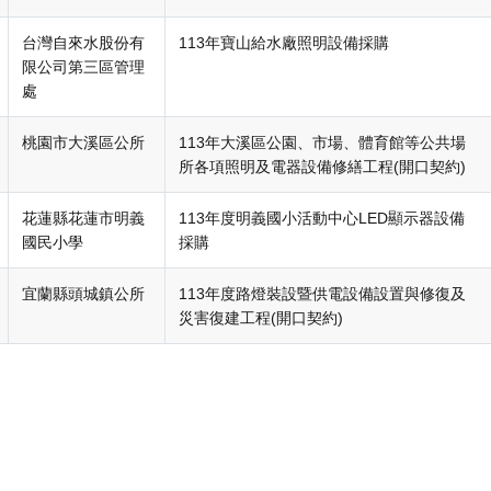
台灣自來水股份有
113年寶山給水廠照明設備採購
限公司第三區管理
處
桃園市大溪區公所
113年大溪區公園、市場、體育館等公共場
所各項照明及電器設備修繕工程(開口契約)
花蓮縣花蓮市明義
113年度明義國小活動中心LED顯示器設備
國民小學
採購
宜蘭縣頭城鎮公所
113年度路燈裝設暨供電設備設置與修復及
災害復建工程(開口契約)