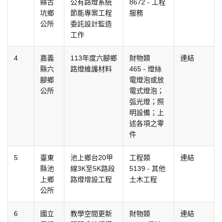
縣古
公有路燈系統
8672 - 工程
坑鄉
節能專案工程
服務
公所
委託設計監造
工作
4
嘉義
113年度六腳鄉
財物類
連結
縣六
路燈維護材料
465 - 燈絲
腳鄉
電燈泡或放
公所
電式燈泡；
弧光燈；照
明設備；上
述各項之零
件
5
臺東
池上鄉台20甲
工程類
連結
縣池
線3K至5K路段
5139 - 其他
上鄉
路燈增設工程
土木工程
公所
6
國立
教學空間更新
財物類
連結