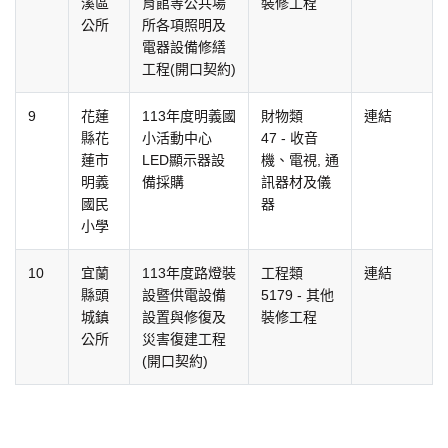
溪區
育館等公共場
裝修工程
公所
所各項照明及
電器設備修繕
工程(開口契約)
9
花蓮
113年度明義國
財物類
連結
縣花
小活動中心
47 - 收音
蓮市
LED顯示器設
機、電視, 通
明義
備採購
訊器材及儀
國民
器
小學
10
宜蘭
113年度路燈裝
工程類
連結
縣頭
設暨供電設備
5179 - 其他
城鎮
設置與修復及
裝修工程
公所
災害復建工程
(開口契約)