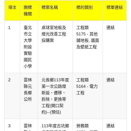
項次
開標
標案名稱
標的類別
標單連結
機關
1
臺北
桌球室地板及
工程類
連結
市立
燈光改善工程
5175 - 其他
大學
採購案
鋪地板, 牆面
附設
及壁紙工程
實驗
國民
小學
2
雲林
元長鄉113年度
工程類
連結
縣元
第一次公路燈
5164 - 電力
長鄉
新設、遷移、
工程
公所
拆除、更換等
工程(開口契
約)--(預估)
3
雲林
113年度古坑鄉
勞務類
連結