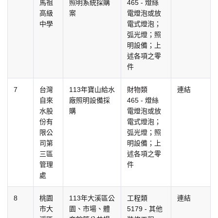
馬祖
照明系統採購
465 - 燈絲
高級
案
電燈泡或放
中學
電式燈泡；
弧光燈；照
明設備；上
述各項之零
件
7
台灣
113年寶山給水
財物類
連結
自來
廠照明設備採
465 - 燈絲
水股
購
電燈泡或放
份有
電式燈泡；
限公
弧光燈；照
司第
明設備；上
三區
述各項之零
管理
件
處
8
桃園
113年大溪區公
工程類
連結
市大
園、市場、體
5179 - 其他