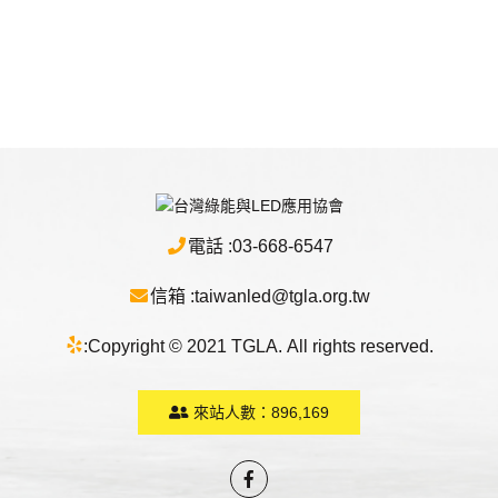
電話 :
03-668-6547
信箱 :
taiwanled@tgla.org.tw
:
Copyright © 2021 TGLA. All rights reserved.
來站人數：
896,169