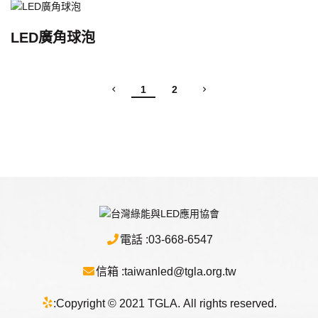
LED廣角球泡
1
2
電話 :
03-668-6547
信箱 :
taiwanled@tgla.org.tw
:
Copyright © 2021 TGLA. All rights reserved.