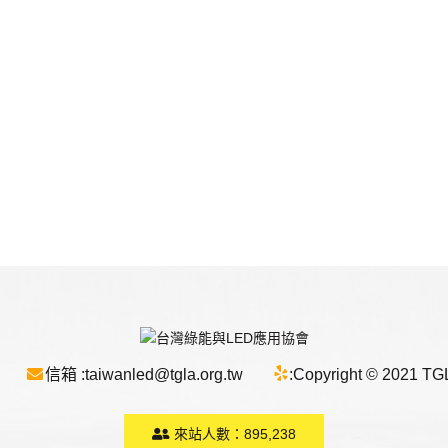
信箱 :
taiwanled@tgla.org.tw
:
Copyright © 2021 TGLA
來站人數：
895,238