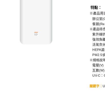
特點：
※產品用途(
辦公室(Off
餐館(Rest
※產品特色(fe
紫外線抗菌
強效負離子(n
活氧奈米鈦(N
HEPA濾網(H
PM2.5偵測
※規格說明(S
電壓(V)：
瓦數(W)：
UV-C：O
關鍵字
：