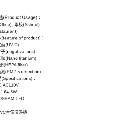
Product Usage)：
ice), 學校(School)
aurant)
ature of product)：
(UV-C)
egative ions)
ano titanium)
EPA filter)
(PM2.5 detection)
pecifications)：
AC110V
64.5W
SRAM LED
UVC空氣清淨機