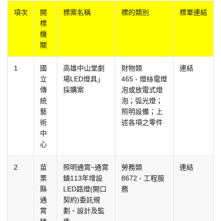
項次
開
標案名稱
標的類別
標單連結
標
機
關
1
國
高雄中山堂劇
財物類
連結
立
場LED燈具」
465 - 燈絲電燈
傳
採購案
泡或放電式燈
統
泡；弧光燈；
藝
照明設備；上
術
述各項之零件
中
心
2
苗
照明通霄~通霄
勞務類
連結
栗
鎮113年增設
8672 - 工程服
縣
LED路燈(開口
務
通
契約)委託規
霄
劃、設計及監