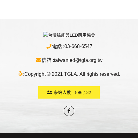
電話 :
03-668-6547
信箱 :
taiwanled@tgla.org.tw
:
Copyright © 2021 TGLA. All rights reserved.
來站人數：
896,132