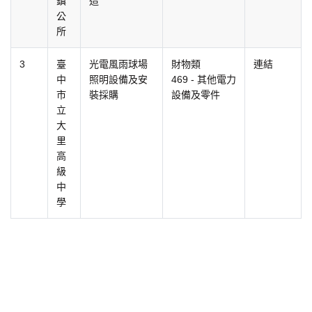
鎮
造
公
所
3
臺
光電風雨球場
財物類
連結
中
照明設備及安
469 - 其他電力
市
裝採購
設備及零件
立
大
里
高
級
中
學