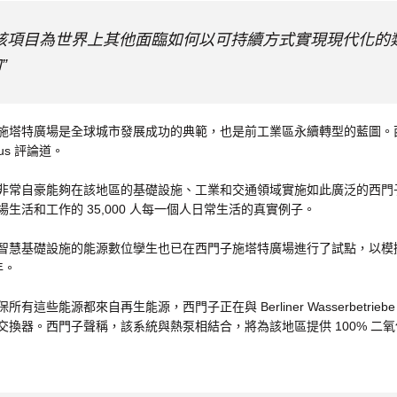
“該項目為世界上其他面臨如何以可持續方式實現現代化的
”
施塔特廣場是全球城市發展成功的典範，也是前工業區永續轉型的藍圖。西門子
lius 評論道。
非常自豪能夠在該地區的基礎設施、工業和交通領域實施如此廣泛的西門
場生活和工作的 35,000 人每一個人日常生活的真實例子。
智慧基礎設施的能源數位孿生也已在西門子施塔特廣場進行了試點，以模
年。
所有這些能源都來自再生能源，西門子正在與 Berliner Wasserbet
交換器。西門子聲稱，該系統與熱泵相結合，將為該地區提供 100% 二氧