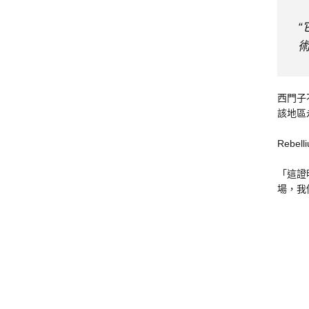
術
西門子
該地區
Reb
「這證
場，我