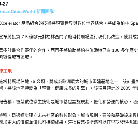
6-27
artCitiesWorld 新聞團隊
Xcelerator 產品組合的技術將現實世界與數位世界結合，將成為柏林 Spa
宣布將投資 7.5 億歐元對柏林西門子施塔特廣場進行現代化改造，使其
眾多計畫合作夥伴的合作，西門子將協助將柏林施潘道已有 100 多年
包容性城市區域。
建工地
施塔特廣場佔地 76 公頃，將成為歐洲最大的城市重建基地之一。該計畫將結
術，將該地區轉變為「堅實、健康成長的引擎」。該項目預計於 2035 年完
報告稱，智慧數位孿生技術是城市基礎設施規劃、優化和營運的核心，涵
聲稱，透過逐步建立未來社區的數位形象，城市規劃​​、建設和基礎設施
增加更大的價值並優化可持續成果。這種智慧技術還可以在早期發現挑戰