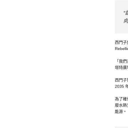
向
西門子
Rebel
「我們
塔特廣
西門子
2035 
為了確保
廢水熱
能源。