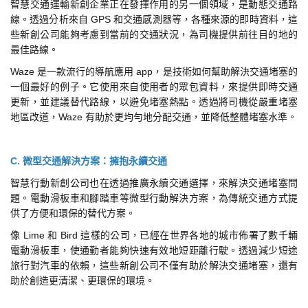
智慧交通運輸新創企業正在發揮作用的另一個領域，是動態交通路
線。透過分析來自 GPS 和交通感測器等，各種來源的即時資料，這
些新創公司能夠考慮到當前的交通狀況，為司機提供前往目的地的
最佳路線。
Waze 是一款流行的導航應用 app，是技術如何幫助解決交通堵塞的
一個最好的例子。它使用來自使用者的眾包資料，來提供即時交通
更新，並建議替代路線，以避免堵塞熱點。透過將司機從嚴重堵塞
地區改道，Waze 有助於更均勻地分配交通，並降低整體堵塞水準。
C. 微型交通解決方案：擁抱永續交通
智慧行動新創公司也在透過推廣永續交通選擇，來解決交通堵塞問
題。電動滑板車和腳踏車等微型行動解決方案，為傳統交通方式提
供了方便和環保的替代方案。
像 Lime 和 Bird 這樣的公司，已經在世界各地的城市佈署了數千輛
電動滑板車，使通勤者能夠快速有效地短距離行駛。透過減少短途
旅行對汽車的依賴，這些新創公司不僅有助於解決交通堵塞，還有
助於創造更清潔、更環保的環境。