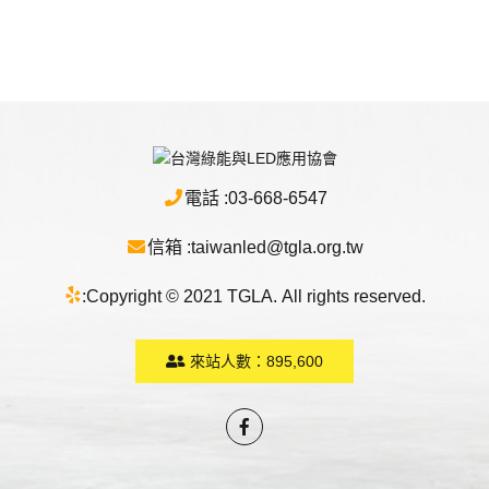
電話 :
03-668-6547
信箱 :
taiwanled@tgla.org.tw
:
Copyright © 2021 TGLA. All rights reserved.
來站人數：
895,600