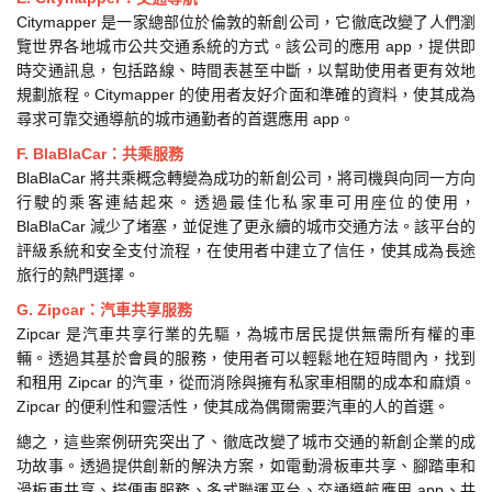
Citymapper 是一家總部位於倫敦的新創公司，它徹底改變了人們瀏
覽世界各地城市公共交通系統的方式。該公司的應用 app，提供即
時交通訊息，包括路線、時間表甚至中斷，以幫助使用者更有效地
規劃旅程。Citymapper 的使用者友好介面和準確的資料，使其成為
尋求可靠交通導航的城市通勤者的首選應用 app。
F. BlaBlaCar：共乘服務
BlaBlaCar 將共乘概念轉變為成功的新創公司，將司機與向同一方向
行駛的乘客連結起來。透過最佳化私家車可用座位的使用，
BlaBlaCar 減少了堵塞，並促進了更永續的城市交通方法。該平台的
評級系統和安全支付流程，在使用者中建立了信任，使其成為長途
旅行的熱門選擇。
G. Zipcar：汽車共享服務
Zipcar 是汽車共享行業的先驅，為城市居民提供無需所有權的車
輛。透過其基於會員的服務，使用者可以輕鬆地在短時間內，找到
和租用 Zipcar 的汽車，從而消除與擁有私家車相關的成本和麻煩。
Zipcar 的便利性和靈活性，使其成為偶爾需要汽車的人的首選。
總之，這些案例研究突出了、徹底改變了城市交通的新創企業的成
功故事。透過提供創新的解決方案，如電動滑板車共享、腳踏車和
滑板車共享、搭便車服務、多式聯運平台、交通導航應用 app、共