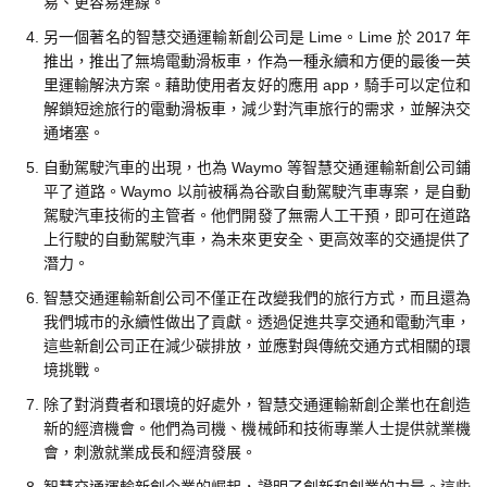
易、更容易連線。
另一個著名的智慧交通運輸新創公司是 Lime。Lime 於 2017 年
推出，推出了無塢電動滑板車，作為一種永續和方便的最後一英
里運輸解決方案。藉助使用者友好的應用 app，騎手可以定位和
解鎖短途旅行的電動滑板車，減少對汽車旅行的需求，並解決交
通堵塞。
自動駕駛汽車的出現，也為 Waymo 等智慧交通運輸新創公司鋪
平了道路。Waymo 以前被稱為谷歌自動駕駛汽車專案，是自動
駕駛汽車技術的主管者。他們開發了無需人工干預，即可在道路
上行駛的自動駕駛汽車，為未來更安全、更高效率的交通提供了
潛力。
智慧交通運輸新創公司不僅正在改變我們的旅行方式，而且還為
我們城市的永續性做出了貢獻。透過促進共享交通和電動汽車，
這些新創公司正在減少碳排放，並應對與傳統交通方式相關的環
境挑戰。
除了對消費者和環境的好處外，智慧交通運輸新創企業也在創造
新的經濟機會。他們為司機、機械師和技術專業人士提供就業機
會，刺激就業成長和經濟發展。