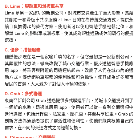
B. Lime：腳踏車和滑板車共享
Lime 是另一家成功的新創公司，對城市交通產生了重大影響。憑藉
其腳踏車和滑板車共享服務，Lime 目的在為傳統交通方式，提供永
續且負擔得起的替代方案。使用者可以使用智慧手機輕鬆定位，和
解鎖 Lime 的腳踏車或滑板車，使其成為短途通勤或休閒騎行的便捷
選擇。
C. 優步：搭便服務
雖然優步現在是一個家喻戶曉的名字，但它最初是一家新創公司，
其顛覆性的想法，徹底改變了城市交通行業。優步透過智慧手機應
用 app，將乘客與附近的司機連結起來，改變了人們在城市內的通
勤方式。優步網約車服務的便利性和可負擔性，使其成為許多城市
居民的首選，大大減少了對個人車輛的依賴。
D. Grab：多式聯運
東南亞新創公司 Grab 透過提供多式聯運平台，將城市交通提升到了
一個新的水準。透過其應用 app，使用者可以從一系列交通選項中
進行選擇，包括計程車、私家車、摩托車，甚至共享班車。Grab 的
創新方法為通勤者提供了靈活性和便利性，使他們能夠根據自己的
需求，在不同的交通方式之間輕鬆切換。
E. Citymapper：交通導航