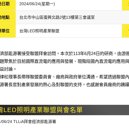
動日期
2024/06/24(星期一)
動地點
台北市中山區復興北路2號13樓第三會議室
辦單位
台灣LED照明產業聯盟
濟部能源署接受聯盟拜會訪問，本次於
113
年
6
月
24
日的研商
，由游
題聚焦於
目前國際直流電的應用與發展、現階段國內直流電的應用
益討論。
律松理事長帶隊聯盟委員會、廠商
與政府單位溝通
，
希望
透過聯盟
源署長官對產業發展的熱心及對聯盟的
支持
，
也感謝
會員廠商的踴
灣LED照明產業聯盟與會名單