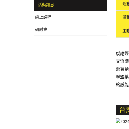
活
活動訊息
線上課程
活
研討會
主
感謝
經
交流議
源署請
聯盟葉
銘感能
台