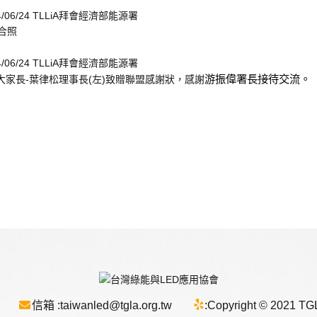
合照
游振偉署長接待交流。
iA 大家長-葉律松理事長(左)致贈聯盟感謝狀，感謝
信箱 :
taiwanled@tgla.org.tw
:
Copyright © 2021 TGLA