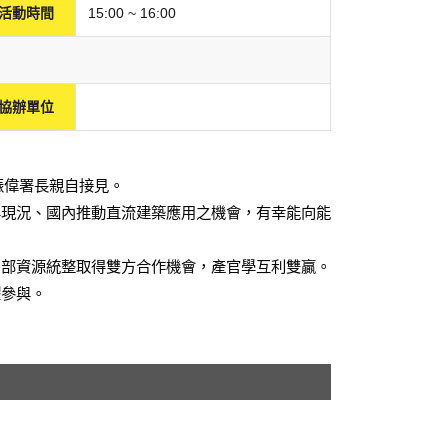
活動時間
15:00 ~ 16:00
協辦單位
振偉署長親自接見
。
與現況、國內推動直流建築應用之機會，有幸能
向能
內部資源統整取得雙方
合作機會，產官學互利雙贏
。
躍參與。